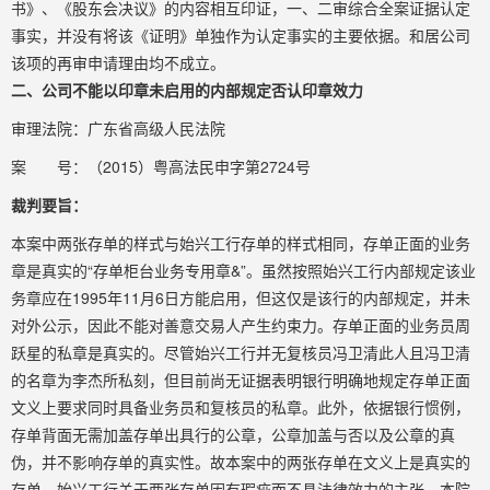
书》、《股东会决议》的内容相互印证，一、二审综合全案证据认定
事实，并没有将该《证明》单独作为认定事实的主要依据。和居公司
该项的再审申请理由均不成立。
二、公司不能以印章未启用的内部规定否认印章效力
审理法院：广东省高级人民法院
案 号：（2015）粤高法民申字第2724号
裁判要旨：
本案中两张存单的样式与始兴工行存单的样式相同，存单正面的业务
章是真实的“存单柜台业务专用章&”。虽然按照始兴工行内部规定该业
务章应在1995年11月6日方能启用，但这仅是该行的内部规定，并未
对外公示，因此不能对善意交易人产生约束力。存单正面的业务员周
跃星的私章是真实的。尽管始兴工行并无复核员冯卫清此人且冯卫清
的名章为李杰所私刻，但目前尚无证据表明银行明确地规定存单正面
文义上要求同时具备业务员和复核员的私章。此外，依据银行惯例，
存单背面无需加盖存单出具行的公章，公章加盖与否以及公章的真
伪，并不影响存单的真实性。故本案中的两张存单在文义上是真实的
存单。始兴工行关于两张存单因有瑕疵而不具法律效力的主张，本院