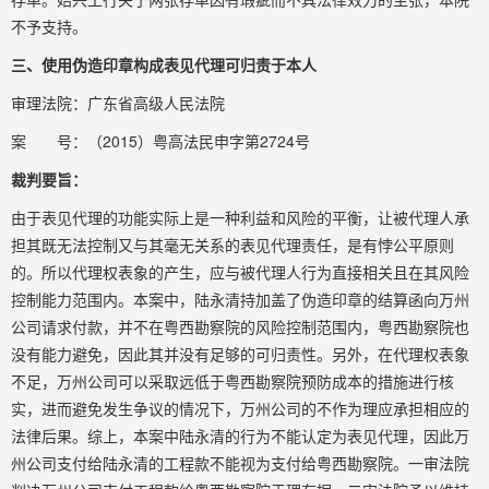
不予支持。
三、使用伪造印章构成表见代理可归责于本人
审理法院：广东省高级人民法院
案 号：（2015）粤高法民申字第2724号
裁判要旨：
由于表见代理的功能实际上是一种利益和风险的平衡，让被代理人承
担其既无法控制又与其毫无关系的表见代理责任，是有悖公平原则
的。所以代理权表象的产生，应与被代理人行为直接相关且在其风险
控制能力范围内。本案中，陆永清持加盖了伪造印章的结算函向万州
公司请求付款，并不在粤西勘察院的风险控制范围内，粤西勘察院也
没有能力避免，因此其并没有足够的可归责性。另外，在代理权表象
不足，万州公司可以采取远低于粤西勘察院预防成本的措施进行核
实，进而避免发生争议的情况下，万州公司的不作为理应承担相应的
法律后果。综上，本案中陆永清的行为不能认定为表见代理，因此万
州公司支付给陆永清的工程款不能视为支付给粤西勘察院。一审法院