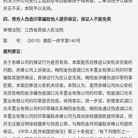
判决万州公司支付工程款给粤西勘察院于理有据，二审法院予以维持
并无不妥，本院予以支持。
四、债务人伪造印章骗取他人提供保证，保证人不能免责
审理法院：江西省高级人民法院
案 号：（2015）赣民一终字第140号
裁判要旨：
关于赤峰公司的保证行为是否有效、本案是否应移送公安机关侦查的
问题。赤峰公司上诉提出，梅阳金伪造湖口光丰置业有限公司的印章
骗取其提供保证，其保证行为应认定无效。梅阳金涉嫌伪造印章刑事
犯罪，本案应移送公安机关侦查。本院认为，虽然赤峰公司向公安机
关控告梅阳金涉嫌伪造湖口光丰置业有限公司的印章，但是湖口光丰
置业有限公司的印章是否伪造，尚待查实。退一步说，即使查实湖口
光丰置业有限公司的印章确实系梅阳金伪造，梅阳金通过伪造湖口光
丰置业有限公司的印章骗取赤峰公司为其向徐桂娥借款提供保证，但
并无证据证明徐桂娥参与伪造公章、与梅阳金共同骗取赤峰公司提供
保证。《中华人民共和国担保法》第三十条规定：“有下列情形之一