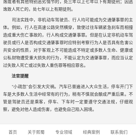
逸或者有其他特别恶劣情节的，处三年以上七年以下有期徒刑；因逃
逸致人死亡的，处七年以上有期徒刑。
司法实践中，非机动车驾驶员、行人均可能成为交通肇事罪的主
体。例如，行人在高速公路突然横穿，致使过往车辆紧急刹车而相撞
造成重大伤亡事故的，行人构成交通肇事罪。但是在认定非机动车驾
驶员或行人是否构成交通肇事罪时应特别考察行为人是否具有危害公
共安全的性质，对于客观上不可能造成不特定或多数人生命、健康或
公私财物遭受重大损失的行为，不能认定为交通肇事罪，而应当认定
过失致人死亡或过失致人重伤罪等相应罪名。
法官提醒
“小疏忽”会引发大灾祸。汽车已普遍进入大众生活，停车开门下
车是大多数人生活中经常有的行为，稍有不慎就会酿成严重后果。不
管是驾驶员还是乘客，停车、下车时一定要遵守交通法规，仔细观
察，避免对他人造成伤害，也避免自己陷入困境。
首页
关于熙蜀
专业领域
经典案例
联系我们