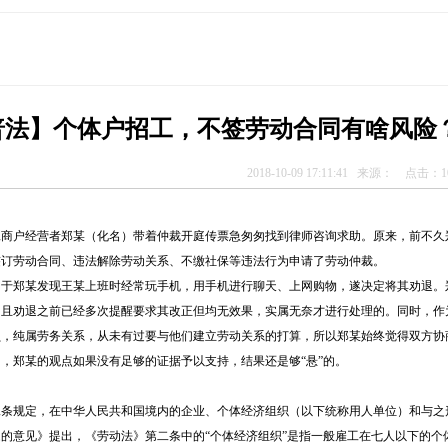
普法】个体户招工，不签劳动合同有啥风险
2018-10-09 17:11:41 来源： 点击：
1
户经营者郑某（化名）带着仲裁开庭传票急匆匆找到律师咨询求助。原来，前不久郑
签订劳动合同、违法解除劳动关系、不缴社保等违法行为申请了劳动仲裁。
郑某发现王某上班时经常玩手机，用手机进行聊天、上网购物，遂决定将其劝退。郑
，且劝退之前已经多次提醒要求其改正但均无效果，实属无奈才进行处理的。同时，作
员，纯属劳务关系，从未有过要与他们建立劳动关系的打算，所以郑某始终觉得双方协
郑某的观点如果没有足够的证据予以支持，结果还是够“悬”的。
规定，在中华人民共和国境内的企业、个体经济组织（以下统称用人单位）和与之形
的意见》提出，《劳动法》第二条中的“个体经济组织”是指一般雇工在七人以下的个