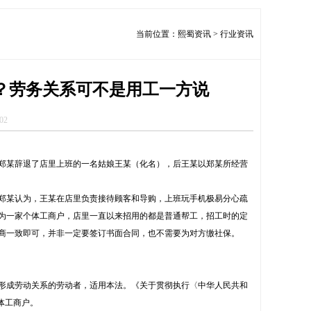
当前位置：
熙蜀资讯
>
行业资讯
？劳务关系可不是用工一方说
02
某辞退了店里上班的一名姑娘王某（化名），后王某以郑某所经营
某认为，王某在店里负责接待顾客和导购，上班玩手机极易分心疏
为一家个体工商户，店里一直以来招用的都是普通帮工，招工时的定
商一致即可，并非一定要签订书面合同，也不需要为对方缴社保。
成劳动关系的劳动者，适用本法。《关于贯彻执行〈中华人民共和
体工商户。