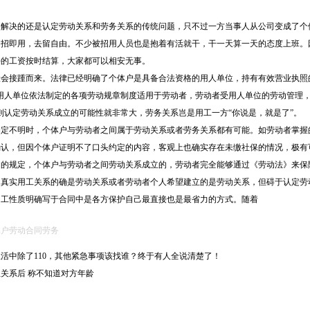
决的还是认定劳动关系和劳务关系的传统问题，只不过一方当事人从公司变成了个体
即招即用，去留自由。不少被招用人员也是抱着有活就干，干一天算一天的态度上班。
好的工资按时结算，大家都可以相安无事。
接踵而来。法律已经明确了个体户是具备合法资格的用人单位，持有有效营业执照的
“用人单位依法制定的各项劳动规章制度适用于劳动者，劳动者受用人单位的劳动管理
则认定劳动关系成立的可能性就非常大，劳务关系岂是用工一方“你说是，就是了”。
不明时，个体户与劳动者之间属于劳动关系或者劳务关系都有可能。如劳动者掌握的
确认，但因个体户证明不了口头约定的内容，客观上也确实存在未缴社保的情况，极有
规定，个体户与劳动者之间劳动关系成立的，劳动者完全能够通过《劳动法》来保障
的真实用工关系的确是劳动关系或者劳动者个人希望建立的是劳动关系，但碍于认定劳
性质明确写于合同中是各方保护自己最直接也是最省力的方式。随着
体户
劳动合同
劳务
活中除了110，其他紧急事项该找谁？终于有人全说清楚了！
关系后 称不知道对方年龄