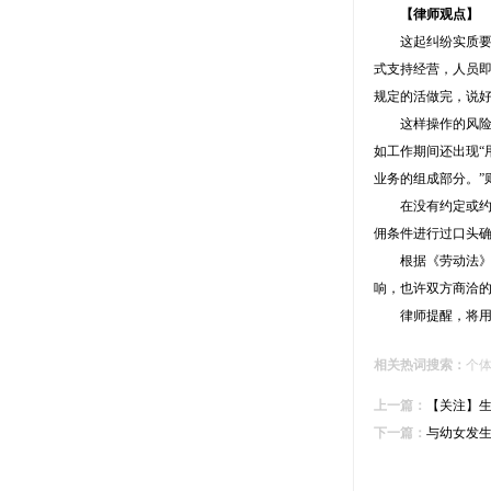
【律师观点】
这起纠纷实质要解
式支持经营，人员
规定的活做完，说
这样操作的风险会
如工作期间还出现
业务的组成部分。”
在没有约定或约定
佣条件进行过口头
根据《劳动法》的
响，也许双方商洽
律师提醒，将用工
相关热词搜索：
个
上一篇：
【关注】生
下一篇：
与幼女发生