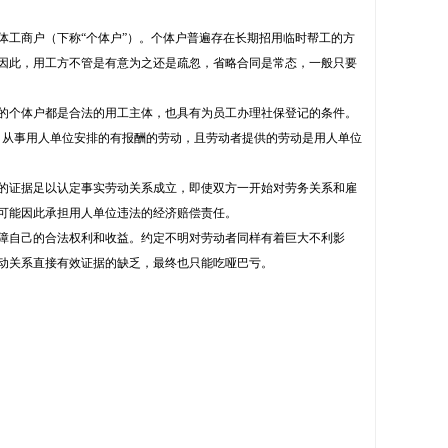
工商户（下称“个体户”）。个体户普遍存在长期招用临时帮工的方
因此，用工方不管是有意为之还是疏忽，省略合同是常态，一般只要
个体户都是合法的用工主体，也具有为员工办理社保登记的条件。
，从事用人单位安排的有报酬的劳动，且劳动者提供的劳动是用人单位
证据足以认定事实劳动关系成立，即使双方一开始对劳务关系和雇
可能因此承担用人单位违法的经济赔偿责任。
自己的合法权利和收益。约定不明对劳动者同样有着巨大不利影
动关系直接有效证据的缺乏，最终也只能吃哑巴亏。