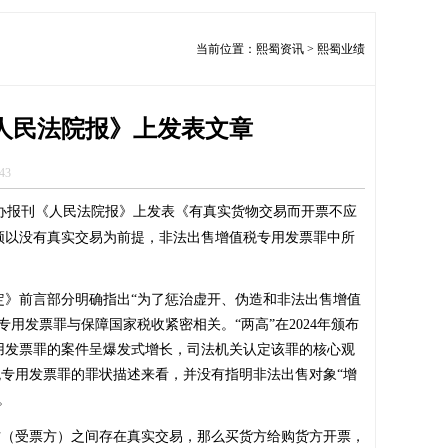
当前位置：
熙蜀资讯
>
熙蜀业绩
人民法院报》上发表文章
43
主办报刊《人民法院报》上发表《有真实货物交易而开票不应
须以没有真实交易为前提，非法出售增值税专用发票罪中所
定》前言部分明确指出“为了惩治虚开、伪造和非法出售增值
用发票罪与保障国家税收紧密相关。“两高”在2024年颁布
用发票罪的案件呈爆发式增长，司法机关认定该罪的核心观
税专用发票罪的罪状描述来看，并没有指明非法出售对象“增
。
（受票方）之间存在真实交易，那么买货方给购货方开票，