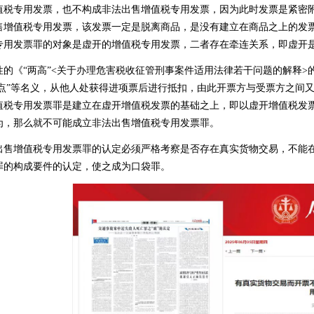
值税专用发票，也不构成非法出售增值税专用发票，因为此时发票是紧密附
售增值税专用发票，该发票一定是脱离商品，是没有建立在商品之上的发
专用发票罪的对象是虚开的增值税专用发票，二者存在牵连关系，即虚开
《“两高”<关于办理危害税收征管刑事案件适用法律若干问题的解释>
“税点”等名义，从他人处获得进项票后进行抵扣，由此开票方与受票方之间
值税专用发票罪是建立在虚开增值税发票的基础之上，即以虚开增值税发
为，那么就不可能成立非法出售增值税专用发票罪。
增值税专用发票罪的认定必须严格考察是否存在真实货物交易，不能在
罪的构成要件的认定，使之成为口袋罪。